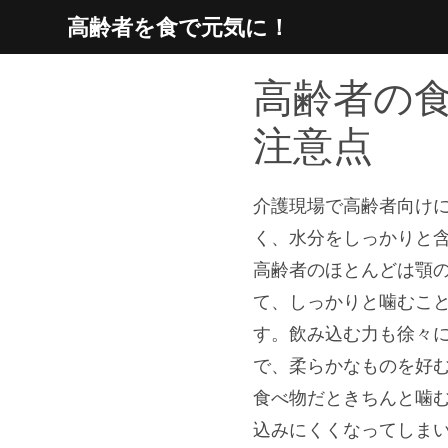
Skip
高齢者を食で元気に！
to
content
高齢者の
注意点
介護現場で高齢者向け
く、水分をしっかりと
高齢者のほとんどは顎
て、しっかりと噛むこ
す。飲み込む力も徐々
で、柔らかなものを好
食べ物だときちんと噛
込みにくくなってしま